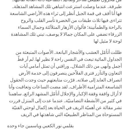
طبرقة.. عندما وصلت استرعت انتباهي تلك المشاهد المذهلة..
فها أنا أقف في قمة الجبل أنظر إلى ثراء هذه الأراضي الشاسعة
تتراءى فيها ثلاث طبقات من الخضرة تأسر القلب والروح
بالراحة والطمأنينة؛ فألوان الأزهار المتلألئة وجمال السماء
الزرقاء تضفي على المكان جمالا لا يوصف، تبني تلك المشاهدة
لوحة لا مثيل لها
‎ظللت أتأمّل العشب والأشجار اليانعة.. الأصوات المنبعثة من
الجداول المائية تبعث في النفس راحة لا نظير لها. لم أر قطّ
أجمل وأبهى من ذلك الشلال.. وراقني أن تمثل أمامي آيات
التعاون والتآزر فترى الفلاّحين ينصرفون إلى خدمة الأرض
انصراف العابد إلى صلاته.. قرّرت متابعتهم حيث وجدت الحقول
الشاسعة المترامية الأطراف.. لقد مضت الساعات وتعاقبت وأنا
لا أزال واقفة وقفة الإكبار والإجلال أتأمّل المشهد الرائع.. ساهمنا
في كثير من الأنشطة التضامنيّة.. عندما عدت إلى المنزل قررت
نشر مقالة عن أهميّة الريف في الحياة بعد إكمال لوحتي الفنيّة
المستوحاة من المناظر الطبيعيّة التي شاهدتها في الريف