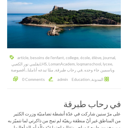
article
,
besoins de l'enfant
,
college
,
école
,
élève
,
journal
,
,
lycee
,
loqmanschool
,
LomanAcadem
,
LHS
‎بقلمي نور الكعبي
وياسمين جاء وحده‎
,
,
المدونة
,
Education
admin
0 Comments
‎على مرّ سنين شاركت في عدّة أنشطة تضامنيّة وزرت الكثير
من المناطق غير أنّ منطقة ريفيّة لم تمح من ذاكرتي لما تتميّز به
من مخزون طبيعيّ ساحر وتقاليد اجتماعيّة دالّة أصالة أهاليها..