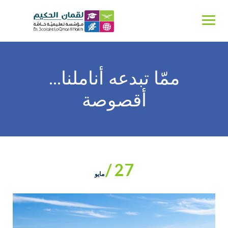
Ski
t
conten
‎ممّا تبدعه أناملنا…
أقصوصة
27 /
مايو