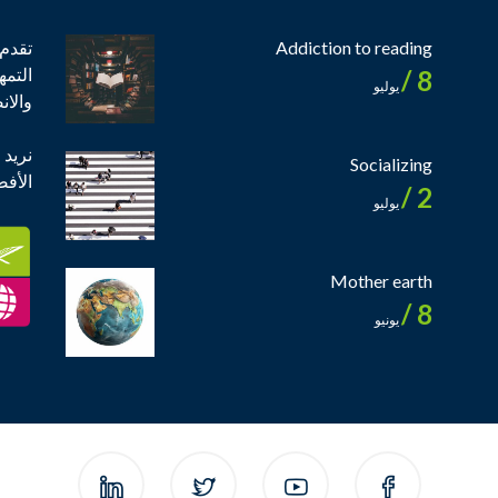
Addiction to reading
تقدم 
التمه
8 /
يوليو
والان
نريد 
Socializing
الأف
2 /
يوليو
Mother earth
8 /
يونيو