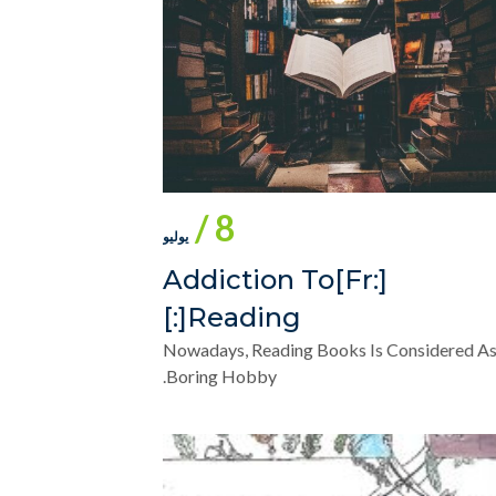
8 /
يوليو
[:fr]Addiction To
Reading[:]
Nowadays, Reading Books Is Considered As
Boring Hobby.