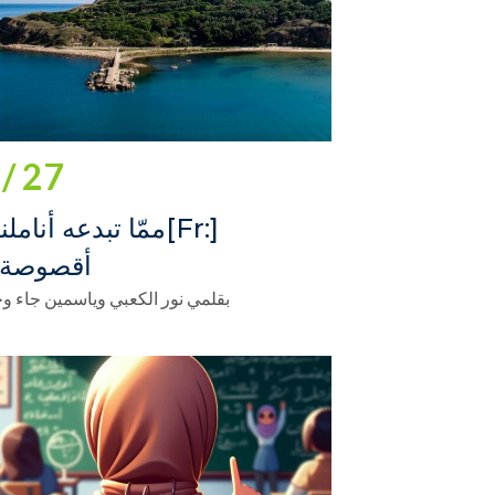
27 /
[:fr]‎ممّا تبدعه أنامل
أقصوصة[: