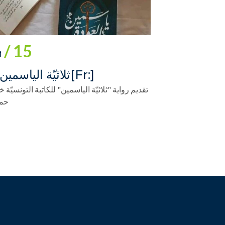
15 /
أ
[:fr]ثلاثيّة الياسمين[:]
تقديم رواية "ثلاثيّة الياسمين" للكاتبة التونسيّة خ
حم
تصفّح
المقالات