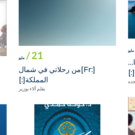
مايو
21 /
مايو
نا…
[:fr]‎من رحلاتي في شمال
]
المملكة[:]