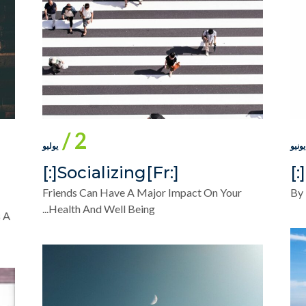
2 /
يوليو
يونيو
[:fr]Socializing[:]
Friends Can Have A Major Impact On Your
By
Health And Well Being...
 A