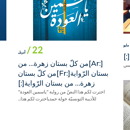
مايو
22 /
أبريل
[:ar]من كلّ بستان زهرة… من
بستان الرّواية[:fr]من كلّ بستان
زهرة… من بستان الرّواية[:]
اخترت لكم هذا النصّ من رواية "ياسمين العودة"
للأديبة التونسيّة خولة حمدياخترت لكم هذا...