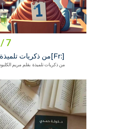
7 /
[:fr]‎من ذكريات تلميذة[:]