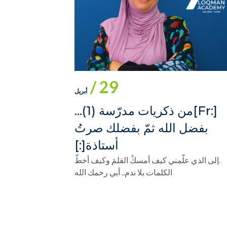
29 /
أبريل
[:fr]من ذكريات مدرّسة (1)...
بفضل الله ثمّ بفضلك صرتُ
أستاذة[:]
.إلى الذي علّمني كيف أمسكُ القلمَ وكيف أخطّ
الكلمات بلا ندم.. أبي رحمك الله