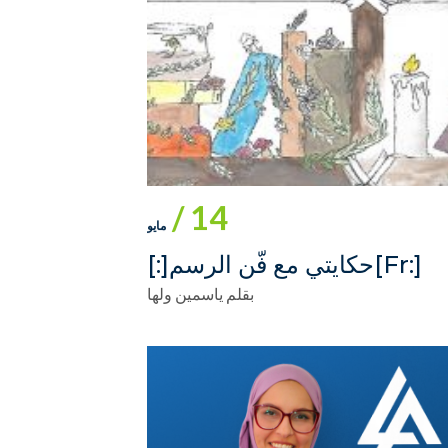
14 /
مايو
[:fr]حكايتي مع فّن الرسم[:]
بقلم ياسمين ولها