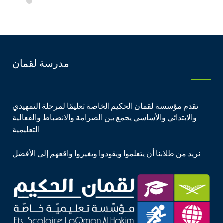
مدرسة لقمان
تقدم مؤسسة لقمان الحكيم الخاصة تعليمًا لمرحلة التمهيدي
والابتدائي والأساسي يجمع بين الصرامة والانضباط والفعالية
التعليمية
نريد من طلابنا أن يتعلموا ويقودوا ويغيروا واقعهم إلى الأفضل