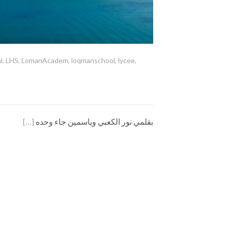
l
,
LHS
,
LomanAcadem
,
loqmanschool
,
lycee
,
[…]