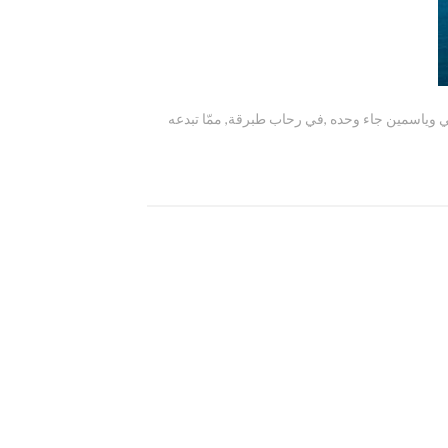
,
,
‎ممّا تبدعه