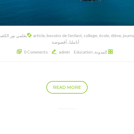
article
,
besoins de l'enfant
,
college
,
école
,
élève
,
journa
أناملنا...أقصوصة
المدونة
,
Education
admin
0 Comments
READ MORE