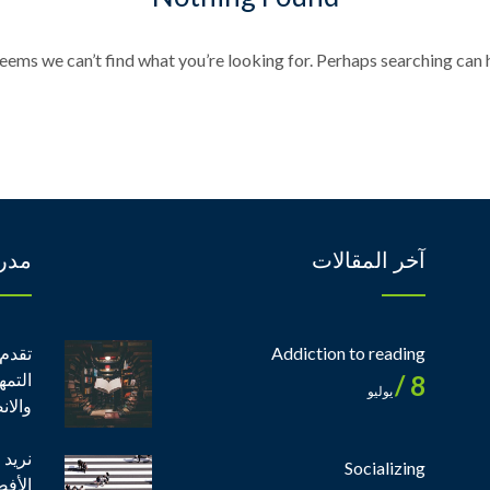
seems we can’t find what you’re looking for. Perhaps searching can h
آخر المقالات
مدر
Addiction to reading
تقدم 
التمه
8 /
يوليو
والان
نريد 
Socializing
الأف