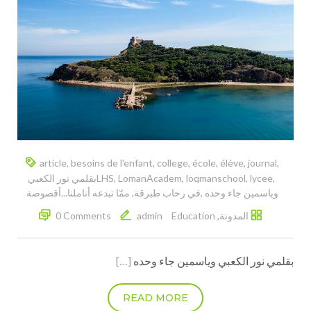
article
,
besoins de l'enfant
,
college
,
école
,
élève
,
journal
,
,
lycee
,
loqmanschool
,
LomanAcadem
,
LHS
‎بقلمي نور الكعبي
وياسمين جاء وحده‎
,
,
المدونة
,
Education
admin
0 Comments
[…]
READ MORE