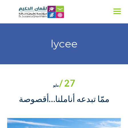
Ski
t
conten
lycee
27 /
مايو