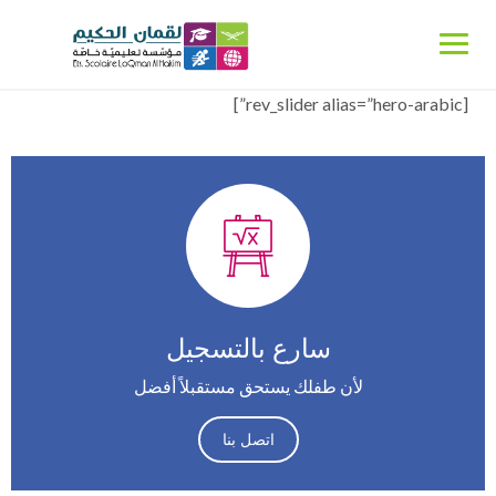
[rev_slider alias=”hero-arabic”]
سارع بالتسجيل
لأن طفلك يستحق مستقبلاً أفضل
اتصل بنا