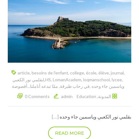
article
,
besoins de l'enfant
,
college
,
école
,
élève
,
journal
,
,
lycee
,
loqmanschool
,
LomanAcadem
,
LHS
‎بقلمي نور الكعبي
وياسمين جاء وحده‎
,
,
المدونة
,
Education
admin
0 Comments
[…]
READ MORE