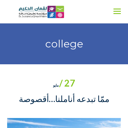
Ski
t
conten
college
27 /
مايو