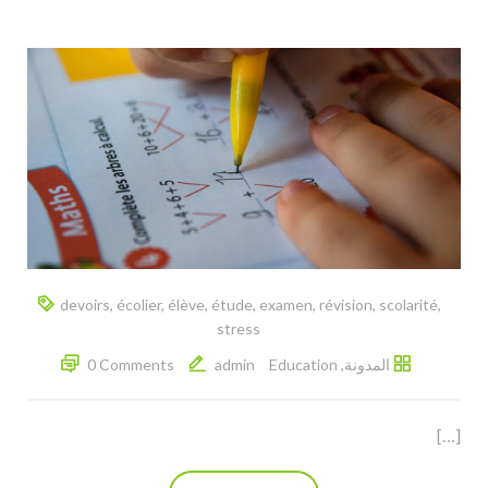
devoirs
,
écolier
,
élève
,
étude
,
examen
,
révision
,
scolarité
,
stress
المدونة
,
Education
admin
0 Comments
[…]