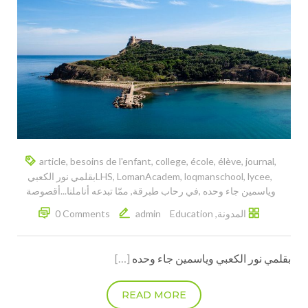
article
,
besoins de l'enfant
,
college
,
école
,
élève
,
journal
,
,
lycee
,
loqmanschool
,
LomanAcadem
,
LHS
‎بقلمي نور الكعبي
وياسمين جاء وحده‎
,
,
المدونة
,
Education
admin
0 Comments
[…]
READ MORE