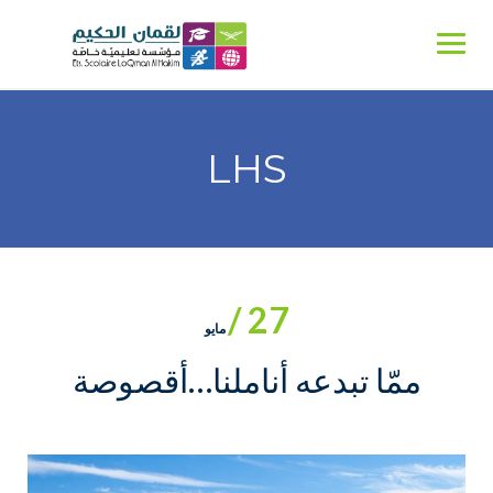
Ski
t
conten
LHS
27 /
مايو