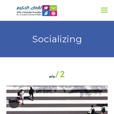
Ski
t
conten
Socializing
2 /
يوليو