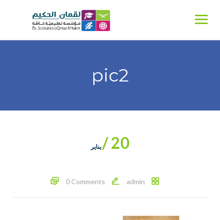
Ski
t
conten
pic2
20 /
يناير
0 Comments
admin