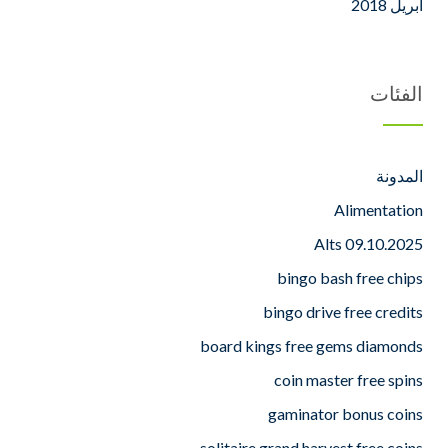
أبريل 2018
الفئات
المدونة
Alimentation
Alts 09.10.2025
bingo bash free chips
bingo drive free credits
board kings free gems diamonds
coin master free spins
gaminator bonus coins
solitaire grand harvest free coins