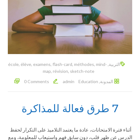
التربية
,
mind-
,
méthodes
,
flash-card
,
examens
,
élève
,
école
map
,
révision
,
sketch-note
المدونة
,
Education
admin
0 Comments
7 طرق فعالة للمذاكرة
أثناء فترة الامتحانات، عادة ما يعتمد التلاميذ على التكرار لحفظ
الدرس عن ظهر قلب، دون سابقِ فهمٍ واستيعاب للمعلومة، ومع