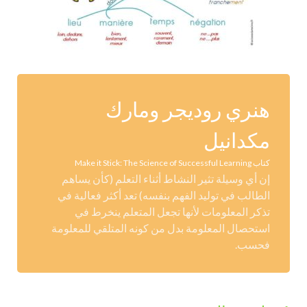
هنري روديجر ومارك
مكدانيل
كتاب Make it Stick: The Science of Successful Learning
إن أي وسيلة تثير النشاط أثناء التعلم (كأن يساهم
الطالب في توليد الفهم بنفسه) تعد أكثر فعالية في
تذكر المعلومات لأنها تجعل المتعلم ينخرط في
استحصال المعلومة بدل من كونه المتلقي للمعلومة
فحسب.