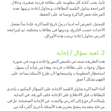
ثانيا، يجب كتابة كل معلومة على بطاقة فردية صغيرة، وخلال
المراجعة يتناول التلميذ البطاقات و يحاول إعادة ترتيبها، هذه
المرحلة تحفز الذاكرة وتساعد على الحفظ.
للتمثيل، لنفرض أنه لدينا درسُ تاريخ للمذاكرة، فإننا نبدأ بفصل
الأحداث حسب التاريخ، وندونها في بطاقات مختلفة، ثم لمراجعة
الدرس نحاول إعادة ترتيب هذه الأوراق..
2. لعبة سؤال / إجابة
هذه الطريقة تستدعي تلخيص النص واعادة تدوينه في صورة
سؤال وجواب على بطاقات فردية، وهذا من شأنه أن يسهل
استحظار المعلومات واستيعابها لأن طرح الأسئلة يساعد على
الفهم بشكل أعمق
أثناء المذاكرة يحاول التلميذ الإجابة على السؤال المكتوب بإحدى
البطاقات قبل االاطلاع على الإجابة خلف الورقة، في البداية
بإمكانه الرجوع إلى الدرس والبحث عن الإجابة الصحيحة، ثمّ في
مرحلة متقدمة ينصح بتعزيز هذه الأسئلة بأخرى أكثر دقّة من