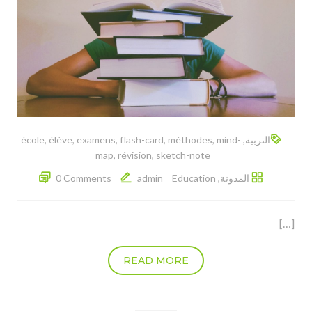
التربية
,
mind-
,
méthodes
,
flash-card
,
examens
,
élève
,
école
map
,
révision
,
sketch-note
المدونة
,
Education
admin
0 Comments
[…]
READ MORE