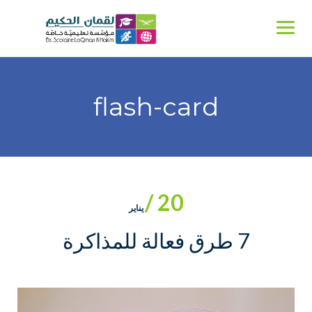
Ski
t
conten
flash-card
20 /
يناير
7 طرق فعالة للمذاكرة