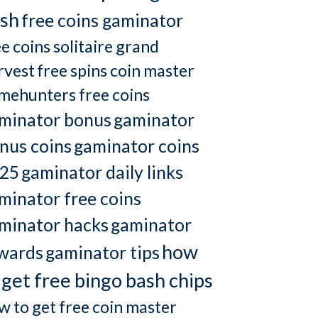
sh
free coins gaminator
ee coins solitaire grand
rvest
free spins coin master
mehunters free coins
minator bonus
gaminator
nus coins
gaminator coins
25
gaminator daily links
minator free coins
minator hacks
gaminator
how
wards
gaminator tips
 get free bingo bash chips
w to get free coin master