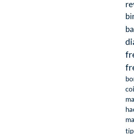
re
bi
ba
d
fr
fr
bo
co
ma
ha
ma
tip