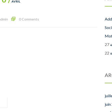
AVRIL
Addi
admin
0 Comments
Soci
Mot
‎
‎
AR
juil
juin