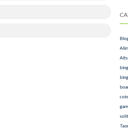
CA
Blo
Ali
Alt
bing
bing
boa
coin
gam
soli
Tao