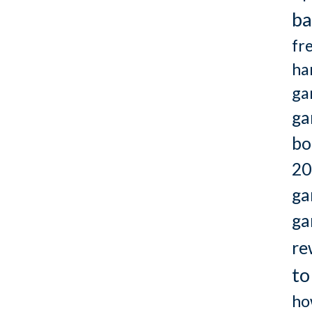
ba
fr
ha
ga
ga
bo
20
ga
ga
re
to
ho