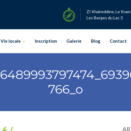
ZI Khaireddine, Le Kram
Les Berges du Lac 3
Vie locale
Inscription
Galerie
Blog
Contact
96489993797474_6939
766_o
6 /
AR