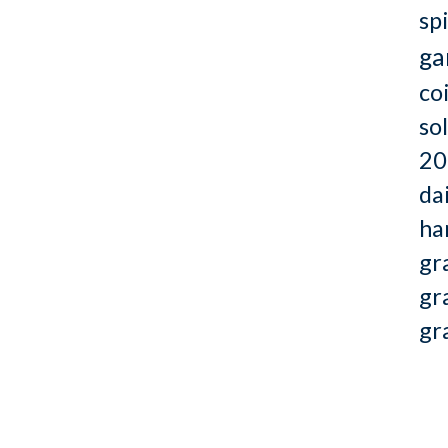
sp
ga
co
so
20
dai
ha
gr
gr
gr