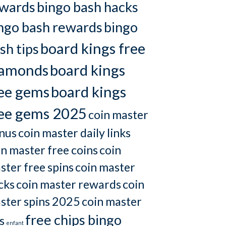
wards
bingo bash hacks
ngo bash rewards
bingo
board kings free
sh tips
iamonds
board kings
ee gems
board kings
ee gems 2025
coin master
nus
coin master daily links
in master free coins
coin
ster free spins
coin master
cks
coin master rewards
coin
ster spins 2025
coin master
free chips bingo
s
enfant