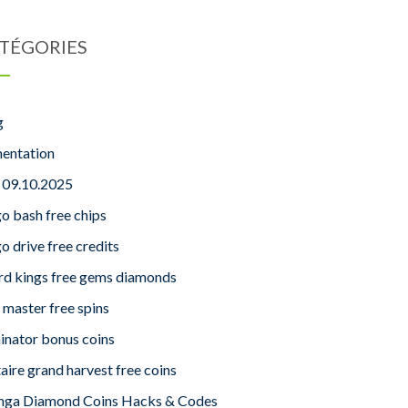
TÉGORIES
g
mentation
s 09.10.2025
o bash free chips
o drive free credits
rd kings free gems diamonds
 master free spins
inator bonus coins
taire grand harvest free coins
nga Diamond Coins Hacks & Codes