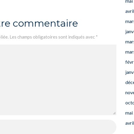
mai
avri
otre commentaire
mar
janv
liée.
Les champs obligatoires sont indiqués avec
*
mar
mar
févr
janv
déc
nov
oct
mai
avri