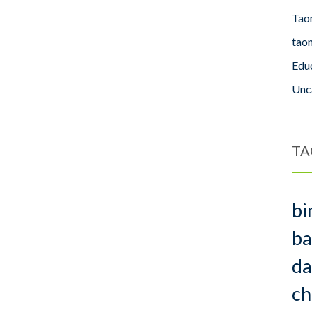
Tao
tao
Edu
Unc
TA
bi
ba
da
ch