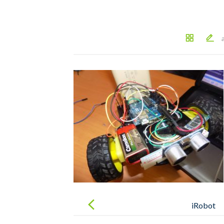
Post
navigation
iRobot