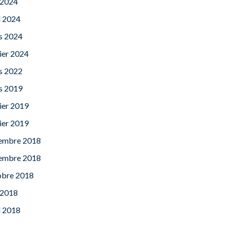
 2024
l 2024
s 2024
ier 2024
s 2022
s 2019
ier 2019
ier 2019
embre 2018
embre 2018
obre 2018
 2018
l 2018