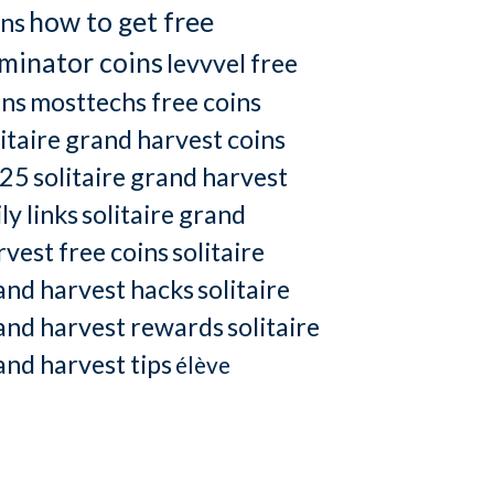
how to get free
ins
minator coins
levvvel free
ins
mosttechs free coins
litaire grand harvest coins
25
solitaire grand harvest
ly links
solitaire grand
rvest free coins
solitaire
and harvest hacks
solitaire
and harvest rewards
solitaire
and harvest tips
élève