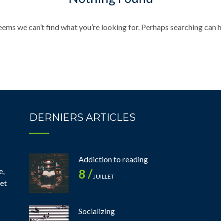
seems we can’t find what you’re looking for. Perhaps searching can h
DERNIERS ARTICLES
Addiction to reading
e,
8 /
JUILLET
 et
Socializing