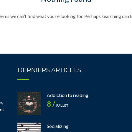
seems we can’t find what you’re looking for. Perhaps searching can h
DERNIERS ARTICLES
Addiction to reading
e,
8 /
JUILLET
 et
Socializing