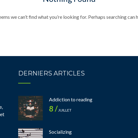
seems we can’t find what you’re looking for. Perhaps searching can h
DERNIERS ARTICLES
Addiction to reading
e,
8 /
JUILLET
 et
Socializing