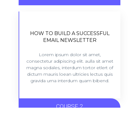
HOW TO BUILD A SUCCESSFUL
HOW TO BUILD A SUCCESSFUL
EMAIL NEWSLETTER
EMAIL NEWSLETTER
5 lessons - 4:11 hours
Lorem ipsum dolor sit amet,
consectetur adipiscing elit. aulla sit amet
magna sodales, interdum tortor etlert of
VIEW COURSE
dictum mauris loean ultricies lectus quis
gravida urna interdum quam bibend.
COURSE 2