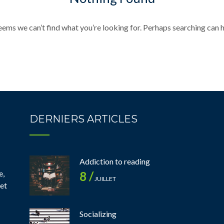
seems we can’t find what you’re looking for. Perhaps searching can h
DERNIERS ARTICLES
Addiction to reading
e,
8 /
JUILLET
 et
Socializing