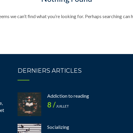
seems we can’t find what you’re looking for. Perhaps searching can h
DERNIERS ARTICLES
Addiction to reading
e,
8 /
JUILLET
 et
Socializing