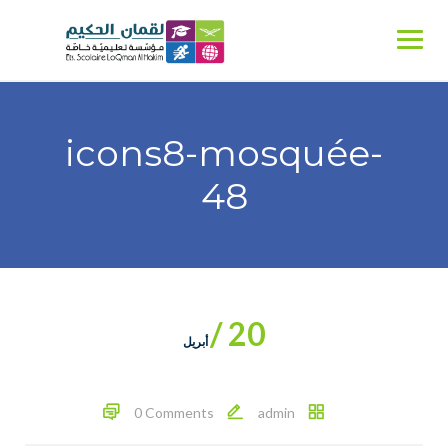
Ski
t
conten
icons8-mosquée-
48
20 /
أبريل
0 Comments
admin