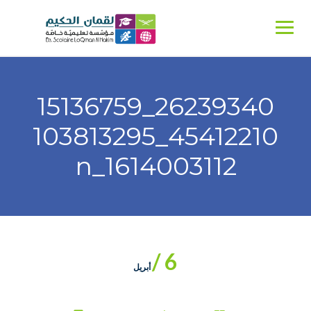
Ski
t
conten
26239340_15136759
45412210_103813295
1614003112_n
6 /
أبريل