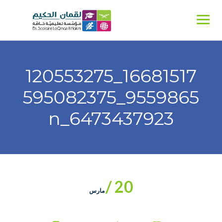
Ski
t
conten
16681517_120553275
9559865_595082375
6473437923_n
20 /
مارس