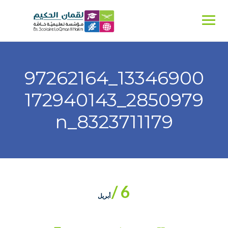
Ski
t
conten
13346900_97262164
2850979_172940143
8323711179_n
6 /
أبريل