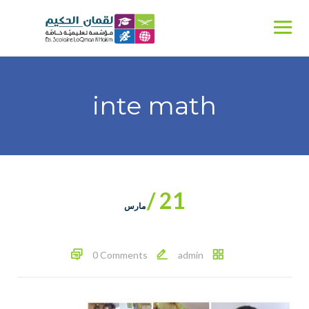
Ski
t
conten
inte math
21 /
مارس
0 Comments
admin