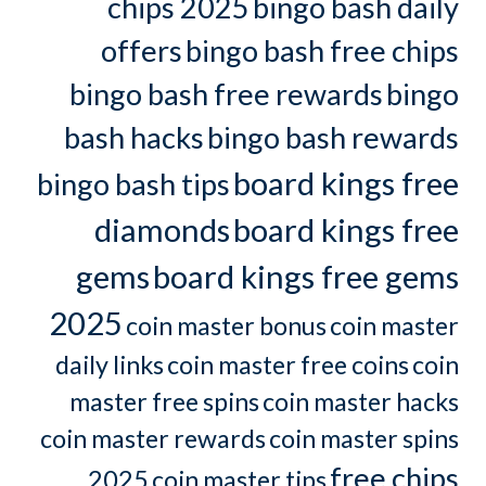
chips 2025
bingo bash daily
offers
bingo bash free chips
bingo bash free rewards
bingo
bash hacks
bingo bash rewards
board kings free
bingo bash tips
diamonds
board kings free
gems
board kings free gems
2025
coin master bonus
coin master
daily links
coin master free coins
coin
master free spins
coin master hacks
coin master rewards
coin master spins
free chips
2025
coin master tips