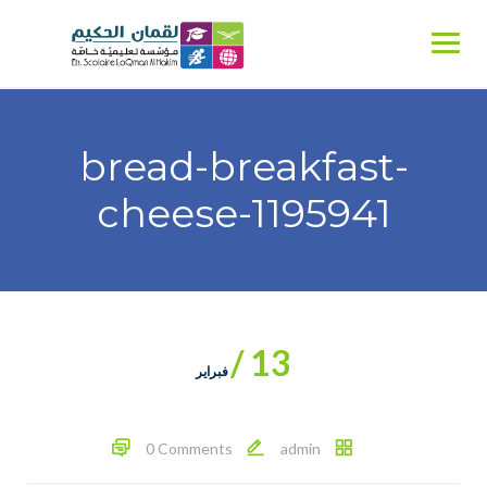
Ski
t
conten
bread-breakfast-
cheese-1195941
13 /
فبراير
0 Comments
admin