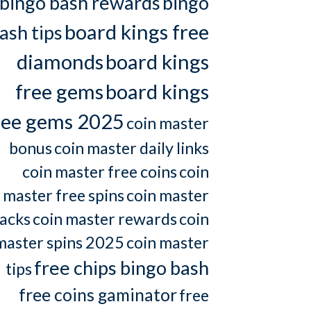
bingo bash rewards
bingo
board kings free
ash tips
diamonds
board kings
free gems
board kings
ree gems 2025
coin master
bonus
coin master daily links
coin master free coins
coin
master free spins
coin master
acks
coin master rewards
coin
master spins 2025
coin master
free chips bingo bash
tips
free coins gaminator
free