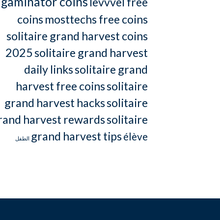
gaminator coins
levvvel free
coins
mosttechs free coins
solitaire grand harvest coins
2025
solitaire grand harvest
daily links
solitaire grand
harvest free coins
solitaire
grand harvest hacks
solitaire
rand harvest rewards
solitaire
grand harvest tips
élève
الطفل