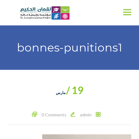
Ski
t
conten
bonnes-punitions1
19 /
مارس
0 Comments
admin