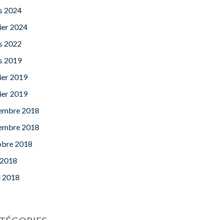
s 2024
ier 2024
s 2022
s 2019
ier 2019
ier 2019
embre 2018
embre 2018
obre 2018
 2018
l 2018