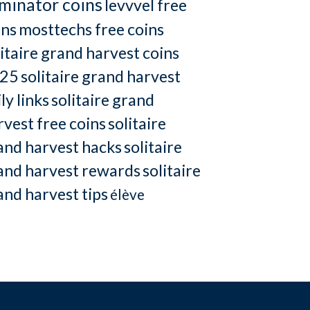
minator coins
levvvel free
ins
mosttechs free coins
litaire grand harvest coins
25
solitaire grand harvest
ly links
solitaire grand
rvest free coins
solitaire
and harvest hacks
solitaire
and harvest rewards
solitaire
and harvest tips
élève