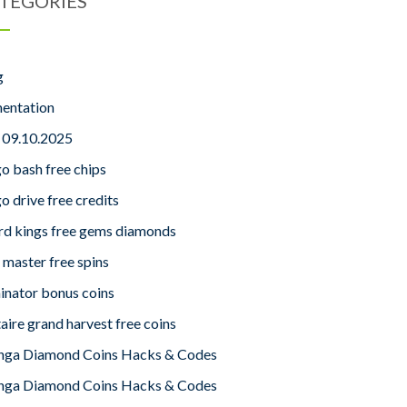
TÉGORIES
g
mentation
s 09.10.2025
o bash free chips
o drive free credits
rd kings free gems diamonds
 master free spins
inator bonus coins
taire grand harvest free coins
nga Diamond Coins Hacks & Codes
nga Diamond Coins Hacks & Codes