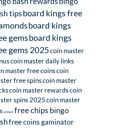
ngo bash rewards
bingo
board kings free
sh tips
iamonds
board kings
ee gems
board kings
ee gems 2025
coin master
nus
coin master daily links
in master free coins
coin
ster free spins
coin master
cks
coin master rewards
coin
ster spins 2025
coin master
free chips bingo
s
enfant
sh
free coins gaminator