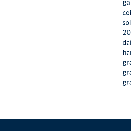
ga
co
so
20
dai
ha
gr
gr
gr