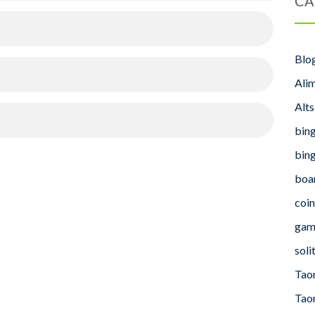
CA
Blo
Ali
Alt
bing
bing
boa
coin
gam
soli
Tao
Tao