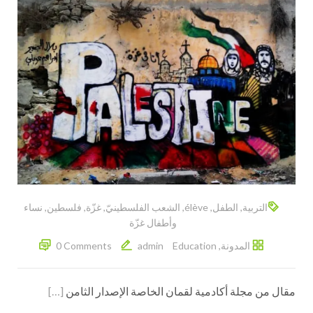
التربية
,
الطفل
,
élève
,
الشعب الفلسطينيّ
,
غزّة
,
فلسطين
,
نساء
وأطفال غزّة
المدونة
,
Education
admin
0 Comments
مقال من مجلة أكادمية لقمان الخاصة الإصدار الثامن
[…]