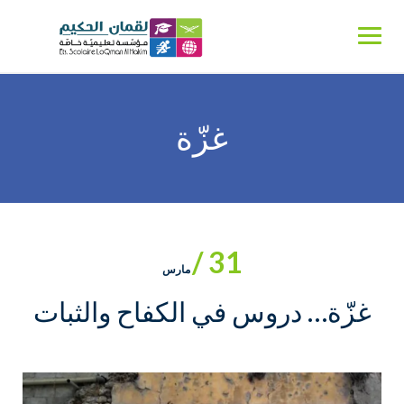
Ski
t
conten
غزّة
31 /
مارس
غزّة… دروس في الكفاح والثبات