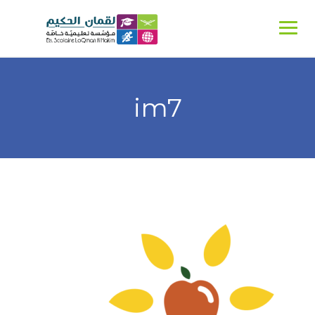
Ski
t
conten
im7