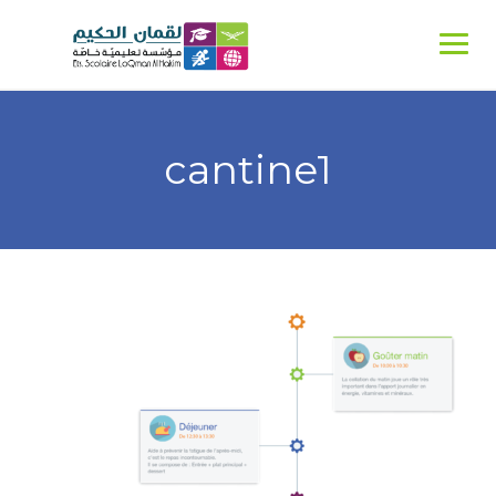
Ski
t
conten
cantine1