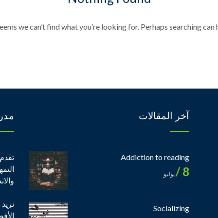
seems we can’t find what you’re looking for. Perhaps searching can h
آخر المقالات
مدر
Addiction to reading
تقدم 
التمه
8 /
يوليو
والان
نريد 
Socializing
الأف