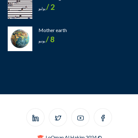
2 /
يوليو
Mother earth
8 /
يونيو
© 2024 LoQman Al Hakim