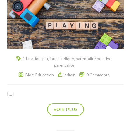
éducation
,
jeu
,
jouer
,
ludique
,
parentalité positive
,
parentalité
Blog
,
Education
admin
0 Comments
[…]
VOIR PLUS