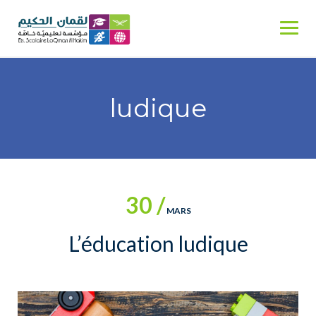
Skip
to
content
ludique
30 /
MARS
L’éducation ludique