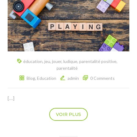
éducation
,
jeu
,
jouer
,
ludique
,
parentalité positive
,
parentalité
Blog
,
Education
admin
0 Comments
[…]
VOIR PLUS