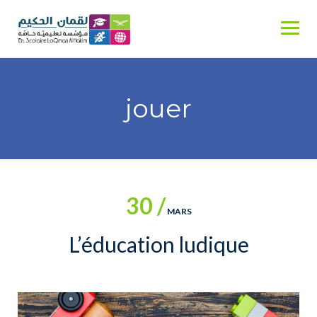
Skip
to
content
jouer
30 /
MARS
L’éducation ludique