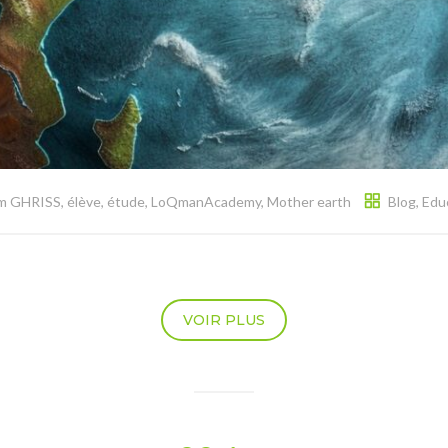
im GHRISS
,
élève
,
étude
,
LoQmanAcademy
,
Mother earth
Blog
,
Edu
VOIR PLUS