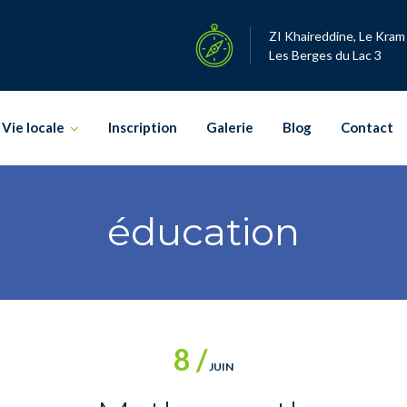
ZI Khaireddine, Le Kram
Les Berges du Lac 3
Vie locale
Inscription
Galerie
Blog
Contact
éducation
8 /
JUIN