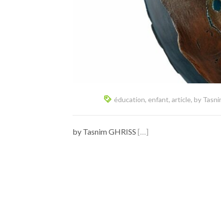
éducation
,
enfant
,
article
,
by Tasn
by Tasnim GHRISS
[…]