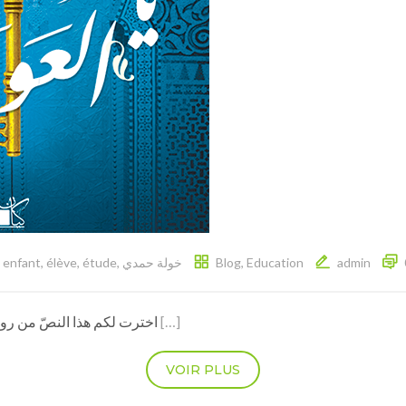
,
enfant
,
élève
,
étude
,
خولة حمدي
Blog
,
Education
admin
اخترت لكم هذا النصّ من رواية “ياسمين العودة” للأديبة التونسيّة خولة حمدي
[…]
VOIR PLUS