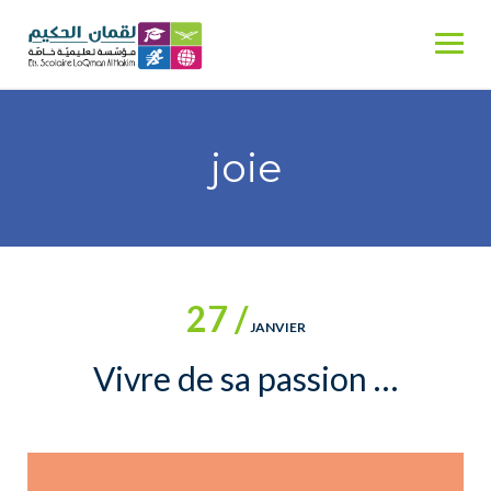
Skip
to
content
joie
27 /
JANVIER
Vivre de sa passion …