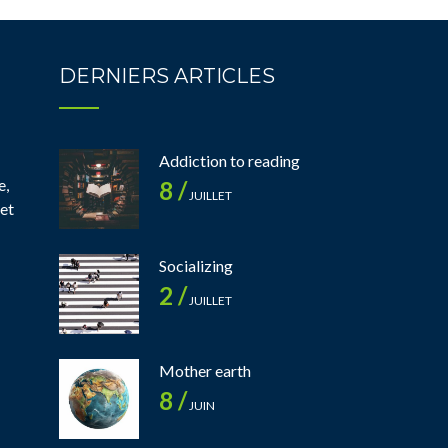
DERNIERS ARTICLES
Addiction to reading
e,
8 /
JUILLET
 et
Socializing
2 /
JUILLET
Mother earth
8 /
JUIN