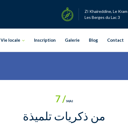
ZI Khaireddine, Le Kram
Les Berges du Lac 3
Vie locale
Inscription
Galerie
Blog
Contact
7 /
MAI
‎من ذكريات تلميذة