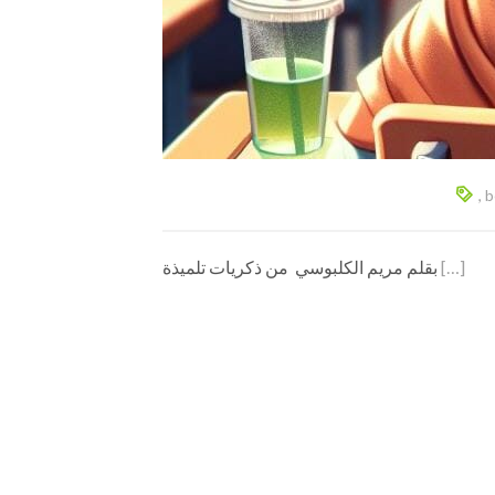
,
b
‎من ذكريات تلميذة ‎ بقلم مريم الكلبوسي
[…]