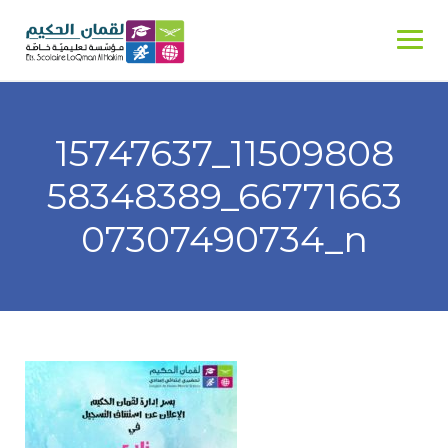
Skip
to
content
15747637_11509808
58348389_66771663
07307490734_n