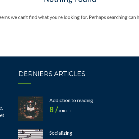
seems we can’t find what you’re looking for. Perhaps searching can h
DERNIERS ARTICLES
Addiction to reading
e,
8 /
JUILLET
 et
Socializing