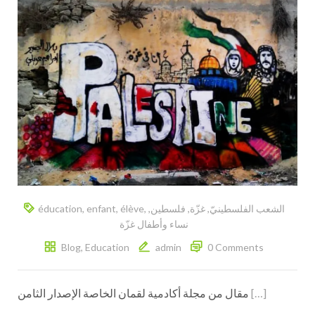
éducation
,
enfant
,
élève
,
,
فلسطين
,
غزّة
,
الشعب الفلسطينيّ
نساء وأطفال غزّة
Blog
,
Education
admin
0 Comments
مقال من مجلة أكادمية لقمان الخاصة الإصدار الثامن
[…]