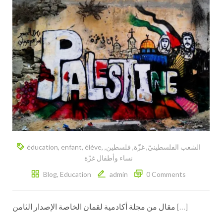
éducation
,
enfant
,
élève
,
,
فلسطين
,
غزّة
,
الشعب الفلسطينيّ
نساء وأطفال غزّة
Blog
,
Education
admin
0 Comments
مقال من مجلة أكادمية لقمان الخاصة الإصدار الثامن
[…]