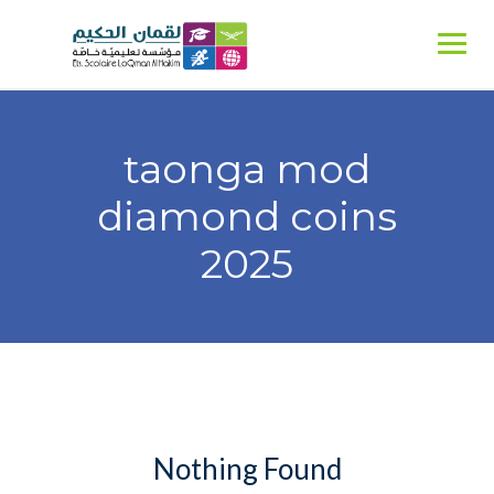
Ski
t
conten
taonga mod
diamond coins
2025
Nothing Found